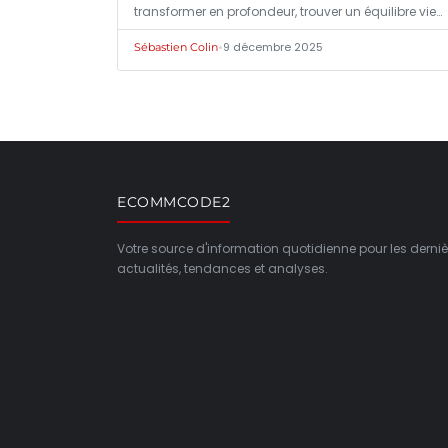
transformer en profondeur, trouver un équilibre vie…
•
9 décembre 2025
Sébastien Colin
ECOMMCODE2
Votre source d'information quotidienne pour les derniè
actualités, tendances et analyses.