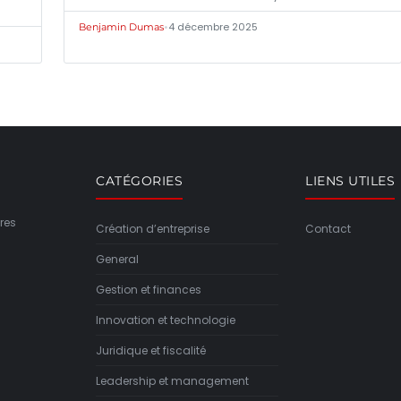
•
4 décembre 2025
Benjamin Dumas
CATÉGORIES
LIENS UTILES
res
Création d’entreprise
Contact
General
Gestion et finances
Innovation et technologie
Juridique et fiscalité
Leadership et management