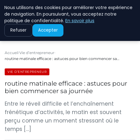
Nous utilisons des cookies pour améliorer votre expérience
ECOMMCODE2
de navigation. En poursuivant, vous acceptez notre
politique de confidentialité.
En savoir plus
Refuser
Accepter
Accueil
Vie d’entrepreneur
routine matinale efficace : astuces pour bien commencer sa…
VIE D’ENTREPRENEUR
routine matinale efficace : astuces pour
bien commencer sa journée
Entre le réveil difficile et l’enchaînement
frénétique d’activités, le matin est souvent
perçu comme un moment stressant où le
temps […]