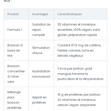
eux :
Produit
Avantages
Caractéristiques
Substitut de
25 vitamines et minéraux
Formula 1
repas
essentiels, 100% vegan, sans
complet
gluten, préparation rapide
Boisson à
Contient 87,5 mg de caféine,
Stimulation
base de
faibles calories, riche en
douce
thé
extraits végétaux
Boisson
2 kcal par portion, goût
concentrée
Hydratation
mangue, favorise la
à l’aloe
savoureuse
purification et la réhydratation
vera
Mélange
15 g de protéines par portion,
pour
Apport en
22 vitamines et minéraux,
boisson
protéines
version vegan disponible
protéinée