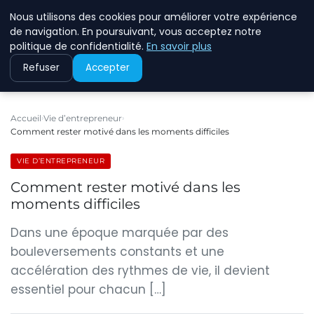
Nous utilisons des cookies pour améliorer votre expérience
ECOMMCODE2
de navigation. En poursuivant, vous acceptez notre
politique de confidentialité.
En savoir plus
Refuser
Accepter
Accueil
Vie d’entrepreneur
Comment rester motivé dans les moments difficiles
VIE D’ENTREPRENEUR
Comment rester motivé dans les
moments difficiles
Dans une époque marquée par des
bouleversements constants et une
accélération des rythmes de vie, il devient
essentiel pour chacun […]