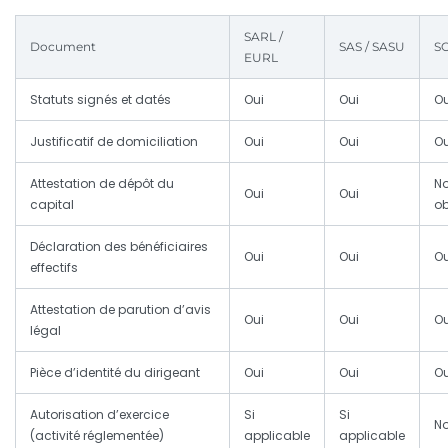
SARL /
Document
SAS / SASU
SC
EURL
Statuts signés et datés
Oui
Oui
Ou
Justificatif de domiciliation
Oui
Oui
Ou
Attestation de dépôt du
N
Oui
Oui
capital
ob
Déclaration des bénéficiaires
Oui
Oui
Ou
effectifs
Attestation de parution d’avis
Oui
Oui
Ou
légal
Pièce d’identité du dirigeant
Oui
Oui
Ou
Autorisation d’exercice
Si
Si
N
(activité réglementée)
applicable
applicable