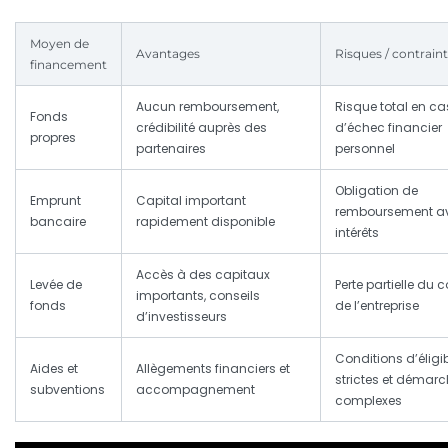
Moyen de
Avantages
Risques / contrain
financement
Aucun remboursement,
Risque total en ca
Fonds
crédibilité auprès des
d’échec financier
propres
partenaires
personnel
Obligation de
Emprunt
Capital important
remboursement a
bancaire
rapidement disponible
intérêts
Accès à des capitaux
Levée de
Perte partielle du c
importants, conseils
fonds
de l’entreprise
d’investisseurs
Conditions d’éligib
Aides et
Allègements financiers et
strictes et démar
subventions
accompagnement
complexes