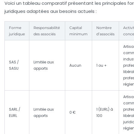
Voici un tableau comparatif présentant les principales f
juridiques adaptées aux besoins actuels :
Forme
Responsabilité
Capital
Nombre
Activi
juridique
des associés
minimum
d’associés
conce
Artisa
comm
indust
SAS /
Limitée aux
Aucun
1 ou +
profe
SASU
apports
libéra
profe
régle
Artisa
comm
SARL /
Limitée aux
1 (EURL) à
profe
0 €
EURL
apports
100
libéra
jurid
régle