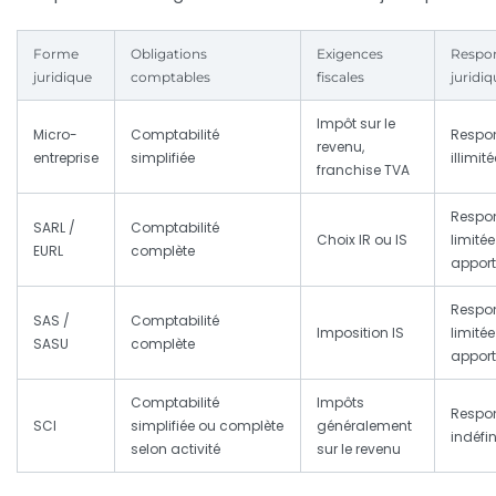
Forme
Obligations
Exigences
Respon
juridique
comptables
fiscales
juridi
Impôt sur le
Micro-
Comptabilité
Respon
revenu,
entreprise
simplifiée
illimité
franchise TVA
Respon
SARL /
Comptabilité
Choix IR ou IS
limité
EURL
complète
appor
Respon
SAS /
Comptabilité
Imposition IS
limité
SASU
complète
appor
Comptabilité
Impôts
Respon
SCI
simplifiée ou complète
généralement
indéfin
selon activité
sur le revenu