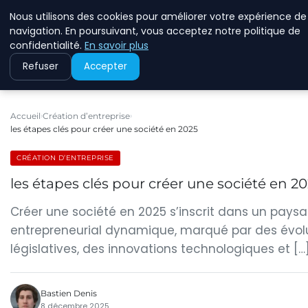
Nous utilisons des cookies pour améliorer votre expérience de
ECOMMCODE2
navigation. En poursuivant, vous acceptez notre politique de
confidentialité.
En savoir plus
Refuser
Accepter
Accueil
Création d’entreprise
les étapes clés pour créer une société en 2025
CRÉATION D’ENTREPRISE
les étapes clés pour créer une société en 2
Créer une société en 2025 s’inscrit dans un pays
entrepreneurial dynamique, marqué par des évol
législatives, des innovations technologiques et […
Bastien Denis
8 décembre 2025