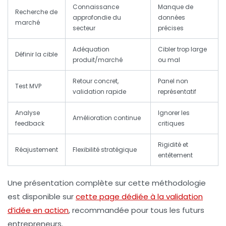
Connaissance
Manque de
Recherche de
approfondie du
données
marché
secteur
précises
Adéquation
Cibler trop large
Définir la cible
produit/marché
ou mal
Retour concret,
Panel non
Test MVP
validation rapide
représentatif
Analyse
Ignorer les
Amélioration continue
feedback
critiques
Rigidité et
Réajustement
Flexibilité stratégique
entêtement
Une présentation complète sur cette méthodologie
est disponible sur
cette page dédiée à la validation
d’idée en action
, recommandée pour tous les futurs
entrepreneurs.