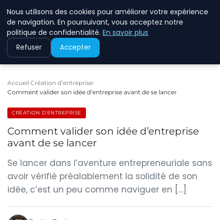
Nous utilisons des cookies pour améliorer votre expérience
ECOMMCODE2
de navigation. En poursuivant, vous acceptez notre
politique de confidentialité.
En savoir plus
Refuser
Accepter
Accueil
Création d’entreprise
Comment valider son idée d’entreprise avant de se lancer
CRÉATION D’ENTREPRISE
Comment valider son idée d’entreprise
avant de se lancer
Se lancer dans l’aventure entrepreneuriale sans
avoir vérifié préalablement la solidité de son
idée, c’est un peu comme naviguer en […]