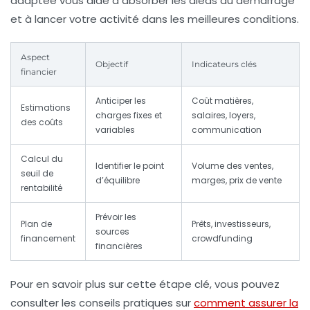
adaptée vous aide à absorber les aléas du démarrage
et à lancer votre activité dans les meilleures conditions.
Aspect
Objectif
Indicateurs clés
financier
Anticiper les
Coût matières,
Estimations
charges fixes et
salaires, loyers,
des coûts
variables
communication
Calcul du
Identifier le point
Volume des ventes,
seuil de
d’équilibre
marges, prix de vente
rentabilité
Prévoir les
Plan de
Prêts, investisseurs,
sources
financement
crowdfunding
financières
Pour en savoir plus sur cette étape clé, vous pouvez
consulter les conseils pratiques sur
comment assurer la