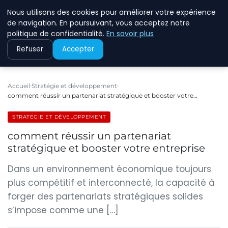
Nous utilisons des cookies pour améliorer votre expérience
ECOMMCODE2
de navigation. En poursuivant, vous acceptez notre
politique de confidentialité.
En savoir plus
Refuser
Accepter
Accueil
Stratégie et développement
comment réussir un partenariat stratégique et booster votre…
STRATÉGIE ET DÉVELOPPEMENT
comment réussir un partenariat
stratégique et booster votre entreprise
Dans un environnement économique toujours
plus compétitif et interconnecté, la capacité à
forger des partenariats stratégiques solides
s’impose comme une […]