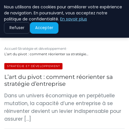
Nous utilisons des cookies pour améliorer votre expérience
ECOMMCODE2
de navigation. En poursuivant, vous acceptez notre
politique de confidentialité.
En savoir plus
Refuser
Accepter
Accueil
Stratégie et développement
L’art du pivot : comment réorienter sa stratégie…
STRATÉGIE ET DÉVELOPPEMENT
L’art du pivot : comment réorienter sa
stratégie d’entreprise
Dans un univers économique en perpétuelle
mutation, la capacité d’une entreprise à se
réinventer devient un levier indispensable pour
assurer […]