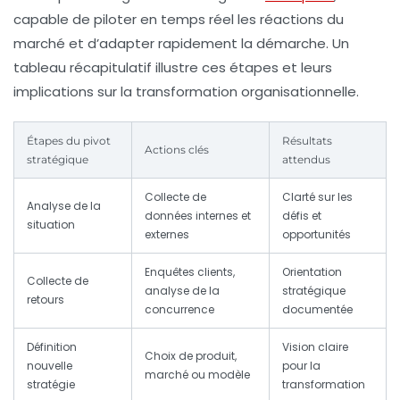
capable de piloter en temps réel les réactions du
marché et d’adapter rapidement la démarche. Un
tableau récapitulatif illustre ces étapes et leurs
implications sur la transformation organisationnelle.
Étapes du pivot
Résultats
Actions clés
stratégique
attendus
Collecte de
Clarté sur les
Analyse de la
données internes et
défis et
situation
externes
opportunités
Enquêtes clients,
Orientation
Collecte de
analyse de la
stratégique
retours
concurrence
documentée
Définition
Vision claire
Choix de produit,
nouvelle
pour la
marché ou modèle
stratégie
transformation