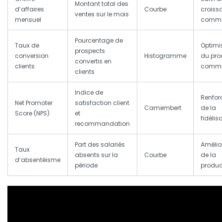
Montant total des
d’affaires
Courbe
croiss
ventes sur le mois
mensuel
comme
Pourcentage de
Taux de
Optimi
prospects
conversion
Histogramme
du pro
convertis en
clients
comme
clients
Indice de
Renfor
Net Promoter
satisfaction client
Camembert
de la
Score (NPS)
et
fidélis
recommandation
Part des salariés
Amélio
Taux
absents sur la
Courbe
de la
d’absentéisme
période
product