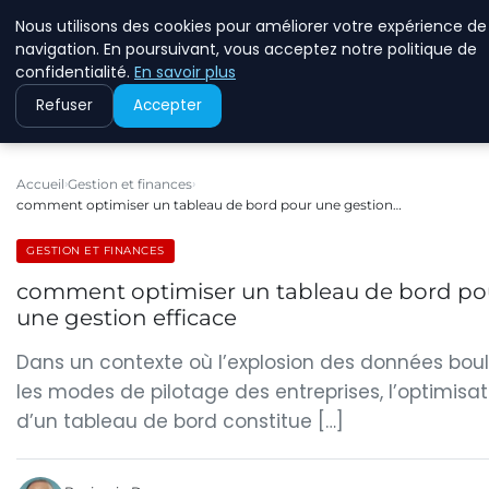
Nous utilisons des cookies pour améliorer votre expérience de
ECOMMCODE2
navigation. En poursuivant, vous acceptez notre politique de
confidentialité.
En savoir plus
Refuser
Accepter
Accueil
Gestion et finances
comment optimiser un tableau de bord pour une gestion…
GESTION ET FINANCES
comment optimiser un tableau de bord po
une gestion efficace
Dans un contexte où l’explosion des données bou
les modes de pilotage des entreprises, l’optimisat
d’un tableau de bord constitue […]