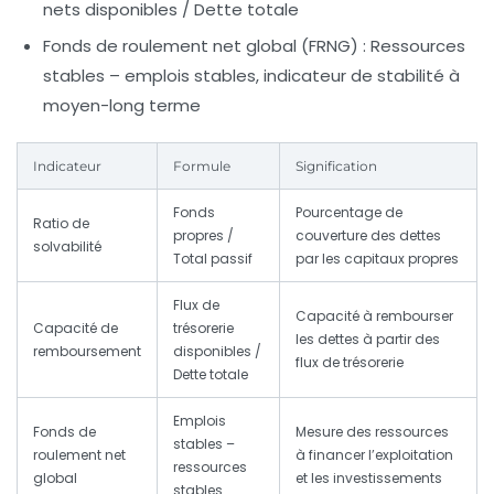
nets disponibles / Dette totale
Fonds de roulement net global (FRNG)
: Ressources
stables – emplois stables, indicateur de stabilité à
moyen-long terme
Indicateur
Formule
Signification
Fonds
Pourcentage de
Ratio de
propres /
couverture des dettes
solvabilité
Total passif
par les capitaux propres
Flux de
Capacité à rembourser
Capacité de
trésorerie
les dettes à partir des
remboursement
disponibles /
flux de trésorerie
Dette totale
Emplois
Fonds de
Mesure des ressources
stables –
roulement net
à financer l’exploitation
ressources
global
et les investissements
stables