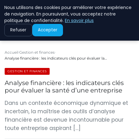
Nous utilisons des cookies pour améliorer votre expérience
ECOMMCODE2
de navigation. En poursuivant, vous acceptez notre
politique de confidentialité.
En savoir plus
Refuser
Accepter
Accueil
Gestion et finances
Analyse financière : les indicateurs clés pour évaluer la…
GESTION ET FINANCES
Analyse financière : les indicateurs clés
pour évaluer la santé d’une entreprise
Dans un contexte économique dynamique et
incertain, la maîtrise des outils d’analyse
financière est devenue incontournable pour
toute entreprise aspirant […]