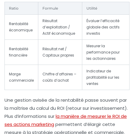
Ratio
Formule
Utilité
Résultat
Évaluer l’efficacité
Rentabilité
d’exploitation /
globale des actifs
économique
Actif économique
investis
Mesurer la
Rentabilité
Résultat net /
performance pour
financière
Capitaux propres
les actionnaires
Indicateur de
Marge
Chiffre d’affaires –
profitabilité sur les
commerciale
coûts d’achat
ventes
Une gestion avisée de la rentabilité passe souvent par
la maîtrise du calcul du ROI (retour sur investissement).
Plus d’informations sur
la manière de mesurer le ROI de
ses actions marketing
permettent d’élargir cette
mesure à la stratégie opérationnelle et commerciale.