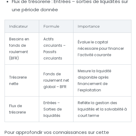
Flux de trésorerie
: Entrées – sorties de liquidités sur
une période donnée
Indicateur
Formule
Importance
Besoins en
Actifs
Évalue le capital
fonds de
circulants –
nécessaire pour financer
roulement
Passifs
l’activité courante
(BFR)
circulants
Mesure la liquidité
Fonds de
Trésorerie
disponible après
roulement net
nette
financement de
global – BFR
l’exploitation
Entrées –
Reflète la gestion des
Flux de
Sorties de
liquidités et la solvabilité à
trésorerie
liquidités
court terme
Pour approfondir vos connaissances sur cette