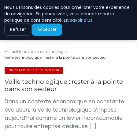
Nous utilisons des cookies pour améliorer votre expérience
ECOMMCODE2
de navigation. En poursuivant, vous acceptez notre
politique de confidentialité.
En savoir plus
Refuser
Accepter
Accueil
Innovation et technologie
Veille technologique : rester à la pointe dans son secteur
INNOVATION ET TECHNOLOGIE
Veille technologique : rester à la pointe
dans son secteur
Dans un contexte économique en constante
évolution, la veille technologique s’impose
aujourd’hui comme un levier incontournable
pour toute entreprise désireuse […]