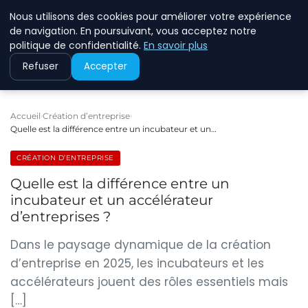
Nous utilisons des cookies pour améliorer votre expérience
ECOMMCODE2
de navigation. En poursuivant, vous acceptez notre
politique de confidentialité.
En savoir plus
Refuser
Accepter
Accueil
Création d’entreprise
Quelle est la différence entre un incubateur et un…
CRÉATION D’ENTREPRISE
Quelle est la différence entre un
incubateur et un accélérateur
d’entreprises ?
Dans le paysage dynamique de la création
d’entreprise en 2025, les incubateurs et les
accélérateurs jouent des rôles essentiels mais
[…]