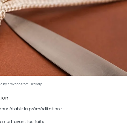
e by stevepb from Pixabay
tion
our établir la préméditation :
 mort avant les faits