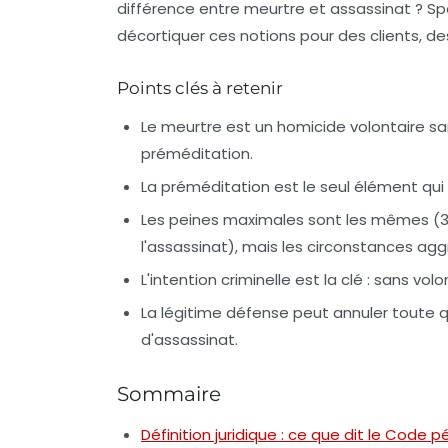
différence entre meurtre et assassinat
? Spo
décortiquer ces notions pour des clients, des
Points clés à retenir
Le
meurtre
est un homicide volontaire sa
préméditation.
La préméditation est le seul élément qui
Les peines maximales sont les mêmes (30
l'assassinat), mais les circonstances agg
L'
intention criminelle
est la clé : sans volo
La
légitime défense
peut annuler toute qua
d'assassinat.
Sommaire
Définition juridique : ce que dit le Code p