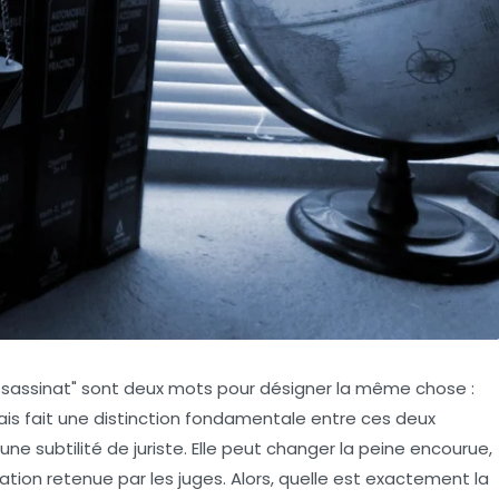
ssassinat" sont deux mots pour désigner la même chose :
is fait une distinction fondamentale entre ces deux
une subtilité de juriste. Elle peut changer la peine encourue,
ation retenue par les juges. Alors, quelle est exactement la