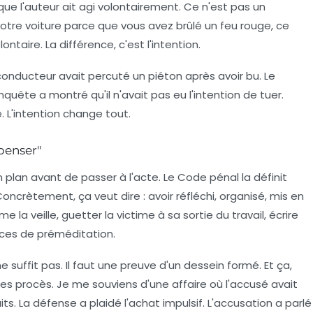
 que l'auteur ait agi
volontairement
. Ce n'est pas un
votre voiture parce que vous avez brûlé un feu rouge, ce
ntaire. La différence, c'est l'intention.
 conducteur avait percuté un piéton après avoir bu. Le
quête a montré qu'il n'avait pas eu l'intention de tuer.
. L'intention change tout.
 penser"
n plan avant de passer à l'acte. Le Code pénal la définit
oncrètement, ça veut dire : avoir réfléchi, organisé, mis en
e la veille, guetter la victime à sa sortie du travail, écrire
dices de préméditation.
 suffit pas. Il faut une preuve d'un
dessein formé
. Et ça,
des procès. Je me souviens d'une affaire où l'accusé avait
s. La défense a plaidé l'achat impulsif. L'accusation a parlé