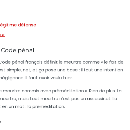
t légitime défense
re
le Code pénal
Code pénal français définit le meurtre comme « le fait de
st simple, net, et ça pose une base : il faut une
intention
égligence. Il faut avoir voulu tuer.
 : « le meurtre commis avec préméditation ». Rien de plus. La
 meurtre, mais tout meurtre n'est pas un assassinat. La
 en un mot : la préméditation.
n