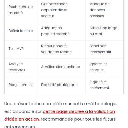
Connaissance
Manque de
Recherche de
approfondie du
données
marché
secteur
précises
Adéquation
Cibler trop large
Définir la cible
produit/marché
ou mal
Retour concret,
Panel non
Test MVP
validation rapide
représentatif
Analyse
Ignorer les
Amélioration continue
feedback
critiques
Rigidité et
Réajustement
Flexibilité stratégique
entêtement
Une présentation complète sur cette méthodologie
est disponible sur
cette page dédiée à la validation
d’idée en action
, recommandée pour tous les futurs
entrepreneurs.