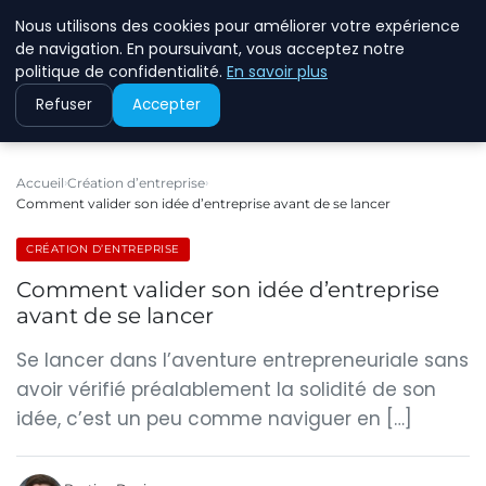
Nous utilisons des cookies pour améliorer votre expérience
ECOMMCODE2
de navigation. En poursuivant, vous acceptez notre
politique de confidentialité.
En savoir plus
Refuser
Accepter
Accueil
Création d’entreprise
Comment valider son idée d’entreprise avant de se lancer
CRÉATION D’ENTREPRISE
Comment valider son idée d’entreprise
avant de se lancer
Se lancer dans l’aventure entrepreneuriale sans
avoir vérifié préalablement la solidité de son
idée, c’est un peu comme naviguer en […]