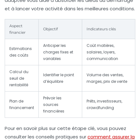
adaptée vous aide à absorber les aléas du démarrage
et à lancer votre activité dans les meilleures conditions.
Aspect
Objectif
Indicateurs clés
financier
Anticiper les
Coût matières,
Estimations
charges fixes et
salaires, loyers,
des coûts
variables
communication
Calcul du
Identifier le point
Volume des ventes,
seuil de
d’équilibre
marges, prix de vente
rentabilité
Prévoir les
Plan de
Prêts, investisseurs,
sources
financement
crowdfunding
financières
Pour en savoir plus sur cette étape clé, vous pouvez
consulter les conseils pratiques sur
comment assurer la