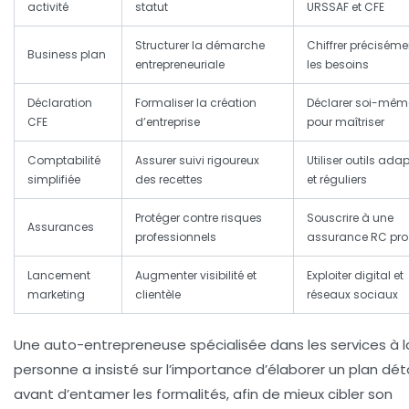
activité
statut
URSSAF et CFE
Structurer la démarche
Chiffrer préciséme
Business plan
entrepreneuriale
les besoins
Déclaration
Formaliser la création
Déclarer soi-mêm
CFE
d’entreprise
pour maîtriser
Comptabilité
Assurer suivi rigoureux
Utiliser outils ada
simplifiée
des recettes
et réguliers
Protéger contre risques
Souscrire à une
Assurances
professionnels
assurance RC pro
Lancement
Augmenter visibilité et
Exploiter digital et
marketing
clientèle
réseaux sociaux
Une auto-entrepreneuse spécialisée dans les services à l
personne a insisté sur l’importance d’élaborer un plan déta
avant d’entamer les formalités, afin de mieux cibler son