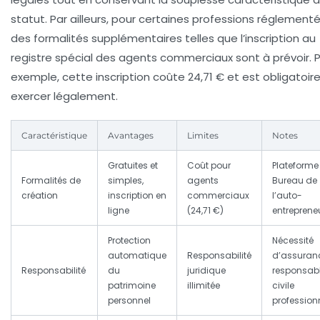
statut. Par ailleurs, pour certaines professions réglementé
des formalités supplémentaires telles que l’inscription au
registre spécial des agents commerciaux sont à prévoir. 
exemple, cette inscription coûte 24,71 € et est obligatoir
exercer légalement.
Caractéristique
Avantages
Limites
Notes
Gratuites et
Coût pour
Plateforme
Formalités de
simples,
agents
Bureau de
création
inscription en
commerciaux
l’auto-
ligne
(24,71 €)
entreprene
Protection
Nécessité
automatique
Responsabilité
d’assuran
Responsabilité
du
juridique
responsab
patrimoine
illimitée
civile
personnel
profession