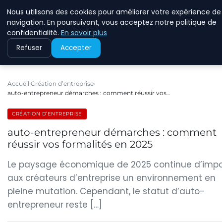
Nous utilisons des cookies pour améliorer votre expérience de
ECOMMCODE2
navigation. En poursuivant, vous acceptez notre politique de
confidentialité.
En savoir plus
Refuser
Accepter
Accueil
Création d’entreprise
auto-entrepreneur démarches : comment réussir vos…
CRÉATION D’ENTREPRISE
auto-entrepreneur démarches : comment
réussir vos formalités en 2025
Le paysage économique de 2025 continue d’imp
aux créateurs d’entreprise un environnement en
pleine mutation. Cependant, le statut d’auto-
entrepreneur reste […]