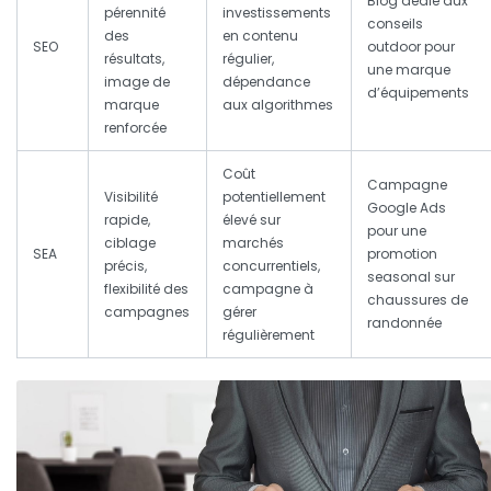
Blog dédié aux
pérennité
investissements
conseils
des
en contenu
SEO
outdoor pour
résultats,
régulier,
une marque
image de
dépendance
d’équipements
marque
aux algorithmes
renforcée
Coût
Campagne
Visibilité
potentiellement
Google Ads
rapide,
élevé sur
pour une
ciblage
marchés
SEA
promotion
précis,
concurrentiels,
seasonal sur
flexibilité des
campagne à
chaussures de
campagnes
gérer
randonnée
régulièrement