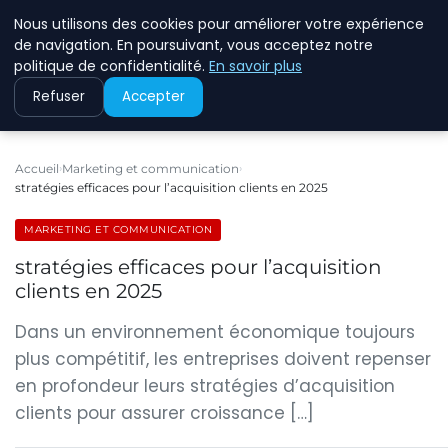
Nous utilisons des cookies pour améliorer votre expérience
ECOMMCODE2
de navigation. En poursuivant, vous acceptez notre
politique de confidentialité.
En savoir plus
Refuser
Accepter
Accueil
Marketing et communication
stratégies efficaces pour l’acquisition clients en 2025
MARKETING ET COMMUNICATION
stratégies efficaces pour l’acquisition
clients en 2025
Dans un environnement économique toujours
plus compétitif, les entreprises doivent repenser
en profondeur leurs stratégies d’acquisition
clients pour assurer croissance […]