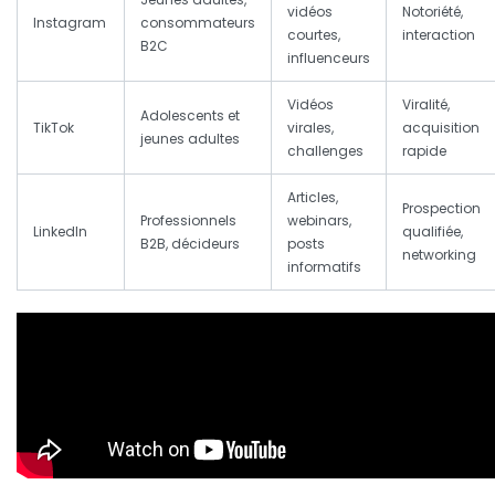
vidéos
Notoriété,
Instagram
consommateurs
courtes,
interaction
B2C
influenceurs
Vidéos
Viralité,
Adolescents et
TikTok
virales,
acquisition
jeunes adultes
challenges
rapide
Articles,
Prospection
Professionnels
webinars,
LinkedIn
qualifiée,
B2B, décideurs
posts
networking
informatifs