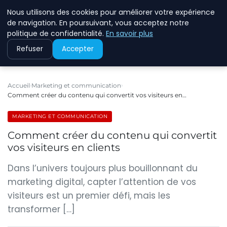
Nous utilisons des cookies pour améliorer votre expérience
ECOMMCODE2
de navigation. En poursuivant, vous acceptez notre
politique de confidentialité.
En savoir plus
Refuser
Accepter
Accueil
Marketing et communication
Comment créer du contenu qui convertit vos visiteurs en…
MARKETING ET COMMUNICATION
Comment créer du contenu qui convertit
vos visiteurs en clients
Dans l’univers toujours plus bouillonnant du
marketing digital, capter l’attention de vos
visiteurs est un premier défi, mais les
transformer […]