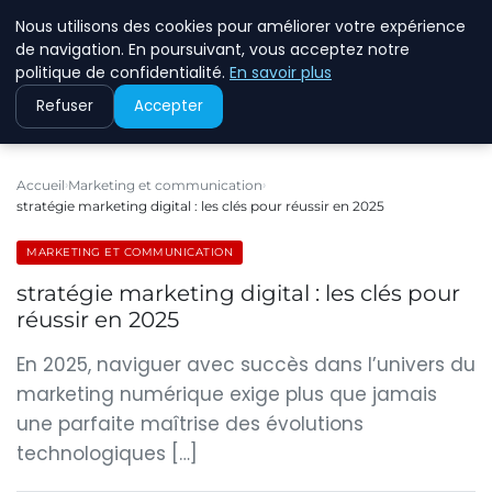
Nous utilisons des cookies pour améliorer votre expérience
ECOMMCODE2
de navigation. En poursuivant, vous acceptez notre
politique de confidentialité.
En savoir plus
Refuser
Accepter
Accueil
Marketing et communication
stratégie marketing digital : les clés pour réussir en 2025
MARKETING ET COMMUNICATION
stratégie marketing digital : les clés pour
réussir en 2025
En 2025, naviguer avec succès dans l’univers du
marketing numérique exige plus que jamais
une parfaite maîtrise des évolutions
technologiques […]