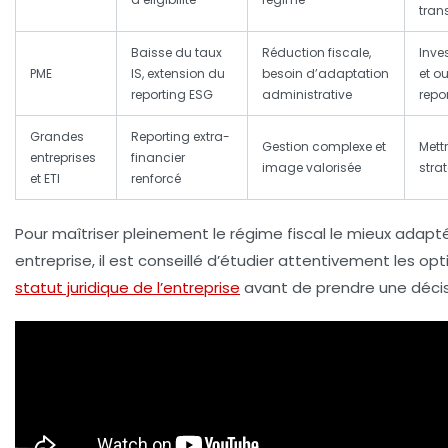
trans
Baisse du taux
Réduction fiscale,
Inve
PME
IS, extension du
besoin d’adaptation
et ou
reporting ESG
administrative
repo
Grandes
Reporting extra-
Gestion complexe et
Mett
entreprises
financier
image valorisée
stra
et ETI
renforcé
Pour maîtriser pleinement le régime fiscal le mieux adapt
entreprise, il est conseillé d’étudier attentivement les op
statut juridique de l’entreprise
avant de prendre une décis