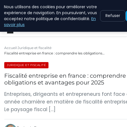
Nous utilisons des cookies pour améliorer votre
ECOMMCODE2
expérience de navigation. En poursuivant, vous
Refuser
acceptez notre politique de confidentialité.
En
savoir plus
Accueil
Juridique et fiscalité
Fiscalité entreprise en france : comprendre les obligations…
JURIDIQUE ET FISCALITÉ
Fiscalité entreprise en france : comprendre 
obligations et avantages pour 2025
Entreprises, dirigeants et entrepreneurs font face
année charnière en matière de fiscalité entrepris
Le paysage fiscal […]