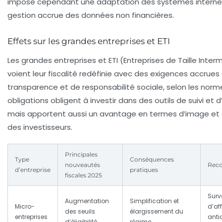
impose cependant une adaptation des systèmes interne
gestion accrue des données non financières.
Effets sur les grandes entreprises et ETI
Les grandes entreprises et ETI (Entreprises de Taille Inter
voient leur fiscalité redéfinie avec des exigences accrue
transparence et de responsabilité sociale, selon les norm
obligations obligent à investir dans des outils de suivi et d
mais apportent aussi un avantage en termes d’image et
des investisseurs.
Principales
Type
Conséquences
nouveautés
Rec
d’entreprise
pratiques
fiscales 2025
Surve
Augmentation
Simplification et
Micro-
d’aff
des seuils
élargissement du
entreprises
antic
d’éligibilité
régime