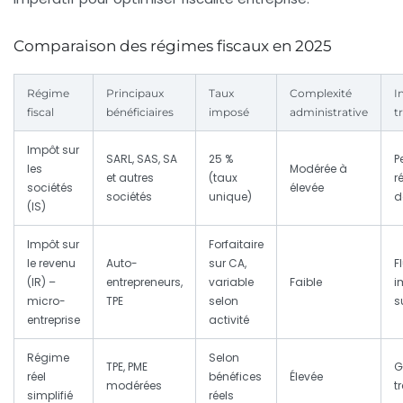
Comparaison des régimes fiscaux en 2025
Régime
Principaux
Taux
Complexité
I
fiscal
bénéficiaires
imposé
administrative
t
Impôt sur
SARL, SAS, SA
25 %
P
les
Modérée à
et autres
(taux
r
sociétés
élevée
sociétés
unique)
d
(IS)
Impôt sur
Forfaitaire
le revenu
Auto-
sur CA,
F
(IR) –
entrepreneurs,
variable
Faible
i
micro-
TPE
selon
s
entreprise
activité
Régime
Selon
TPE, PME
G
réel
bénéfices
Élevée
modérées
t
simplifié
réels