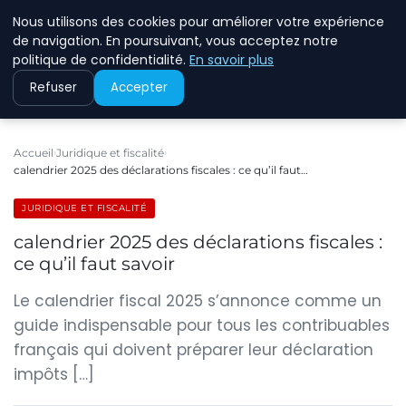
Nous utilisons des cookies pour améliorer votre expérience
ECOMMCODE2
de navigation. En poursuivant, vous acceptez notre
politique de confidentialité.
En savoir plus
Refuser
Accepter
Accueil
Juridique et fiscalité
calendrier 2025 des déclarations fiscales : ce qu’il faut…
JURIDIQUE ET FISCALITÉ
calendrier 2025 des déclarations fiscales :
ce qu’il faut savoir
Le calendrier fiscal 2025 s’annonce comme un
guide indispensable pour tous les contribuables
français qui doivent préparer leur déclaration
impôts […]