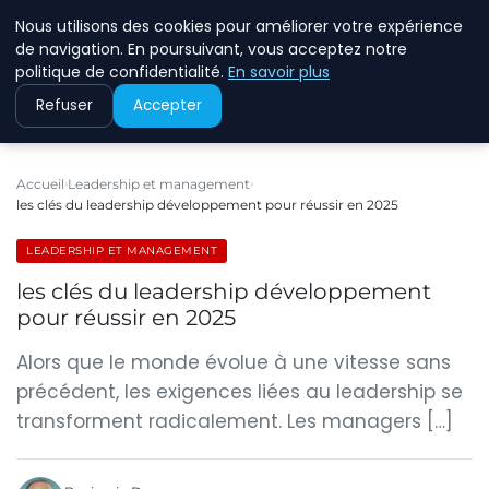
Nous utilisons des cookies pour améliorer votre expérience
ECOMMCODE2
de navigation. En poursuivant, vous acceptez notre
politique de confidentialité.
En savoir plus
Refuser
Accepter
Accueil
Leadership et management
les clés du leadership développement pour réussir en 2025
LEADERSHIP ET MANAGEMENT
les clés du leadership développement
pour réussir en 2025
Alors que le monde évolue à une vitesse sans
précédent, les exigences liées au leadership se
transforment radicalement. Les managers […]