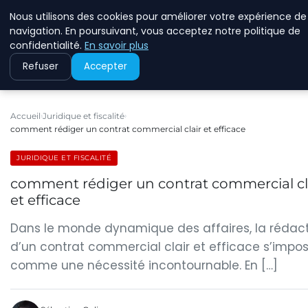
Nous utilisons des cookies pour améliorer votre expérience de
ECOMMCODE2
navigation. En poursuivant, vous acceptez notre politique de
confidentialité.
En savoir plus
Refuser
Accepter
Accueil
Juridique et fiscalité
comment rédiger un contrat commercial clair et efficace
JURIDIQUE ET FISCALITÉ
comment rédiger un contrat commercial cl
et efficace
Dans le monde dynamique des affaires, la rédac
d’un contrat commercial clair et efficace s’impo
comme une nécessité incontournable. En […]