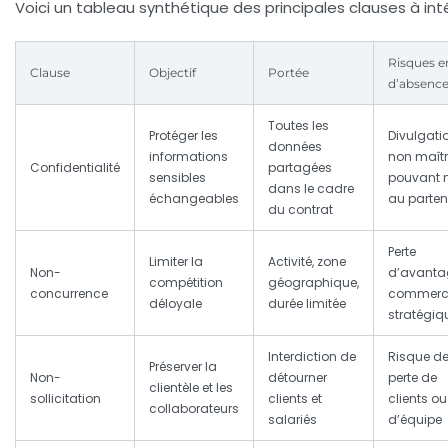
Voici un tableau synthétique des principales clauses à inté
Risques e
Clause
Objectif
Portée
d’absenc
Toutes les
Protéger les
Divulgati
données
informations
non maîtr
Confidentialité
partagées
sensibles
pouvant n
dans le cadre
échangeables
au parten
du contrat
Perte
Limiter la
Activité, zone
Non-
d’avanta
compétition
géographique,
concurrence
commerc
déloyale
durée limitée
stratégiq
Interdiction de
Risque d
Préserver la
Non-
détourner
perte de
clientèle et les
sollicitation
clients et
clients ou
collaborateurs
salariés
d’équipe