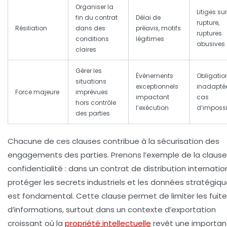
Organiser la
Litiges sur
fin du contrat
Délai de
rupture,
Résiliation
dans des
préavis, motifs
ruptures
conditions
légitimes
abusives
claires
Gérer les
Événements
Obligatio
situations
exceptionnels
inadapté
Force majeure
imprévues
impactant
cas
hors contrôle
l’exécution
d’impossib
des parties
Chacune de ces clauses contribue à la sécurisation des
engagements des parties
. Prenons l’exemple de la claus
confidentialité : dans un contrat de distribution internatio
protéger les secrets industriels et les données stratégiq
est fondamental. Cette clause permet de limiter les fuit
d’informations, surtout dans un contexte d’exportation
croissant où la
propriété intellectuelle
revêt une importa