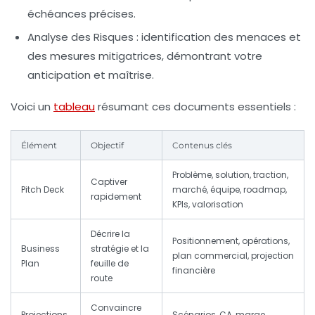
échéances précises.
Analyse des Risques
: identification des menaces et
des mesures mitigatrices, démontrant votre
anticipation et maîtrise.
Voici un
tableau
résumant ces documents essentiels :
Élément
Objectif
Contenus clés
Problème, solution, traction,
Captiver
Pitch Deck
marché, équipe, roadmap,
rapidement
KPIs, valorisation
Décrire la
Positionnement, opérations,
Business
stratégie et la
plan commercial, projection
Plan
feuille de
financière
route
Convaincre
Projections
Scénarios, CA, marge,