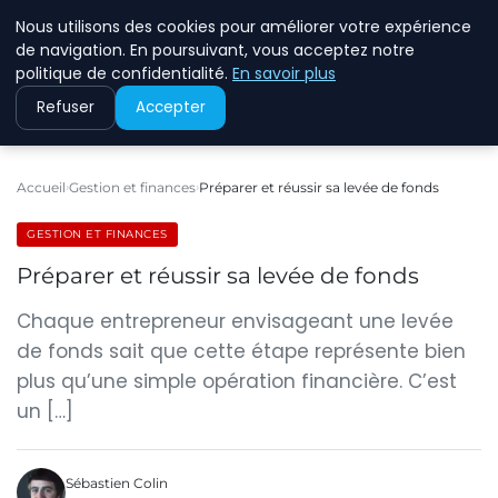
Nous utilisons des cookies pour améliorer votre expérience
ECOMMCODE2
de navigation. En poursuivant, vous acceptez notre
politique de confidentialité.
En savoir plus
Refuser
Accepter
Accueil
Gestion et finances
Préparer et réussir sa levée de fonds
GESTION ET FINANCES
Préparer et réussir sa levée de fonds
Chaque entrepreneur envisageant une levée
de fonds sait que cette étape représente bien
plus qu’une simple opération financière. C’est
un […]
Sébastien Colin