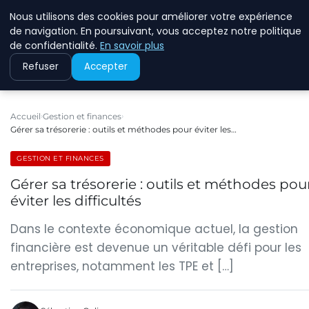
Nous utilisons des cookies pour améliorer votre expérience
ECOMMCODE2
de navigation. En poursuivant, vous acceptez notre politique
de confidentialité.
En savoir plus
Refuser
Accepter
Accueil
Gestion et finances
Gérer sa trésorerie : outils et méthodes pour éviter les…
GESTION ET FINANCES
Gérer sa trésorerie : outils et méthodes pou
éviter les difficultés
Dans le contexte économique actuel, la gestion
financière est devenue un véritable défi pour les
entreprises, notamment les TPE et […]